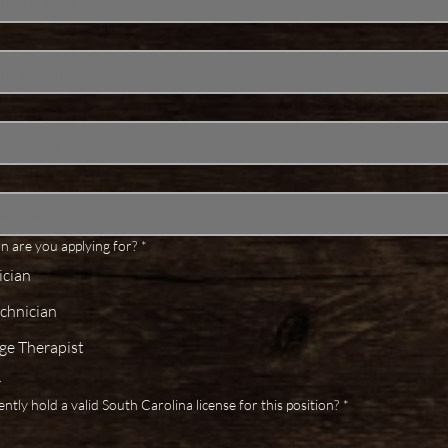
n are you applying for?
*
ician
echnician
e Therapist
r
tly hold a valid South Carolina license for this position?
*