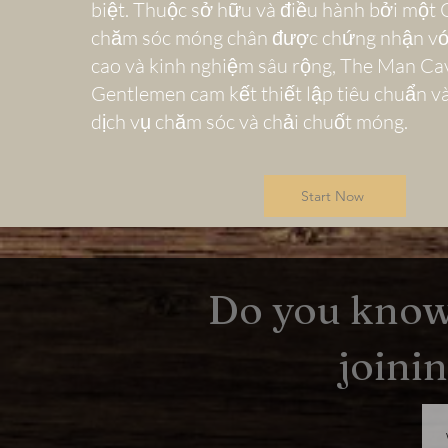
biệt. Thuộc sở hữu và điều hành bởi một 
chăm sóc móng chân được chứng nhận vớ
cao và kinh nghiệm sâu rộng, The Man Cav
Gentlemen cam kết thiết lập tiêu chuẩn v
dịch vụ chăm sóc và chải chuốt móng.
Start Now
Do you know
joini