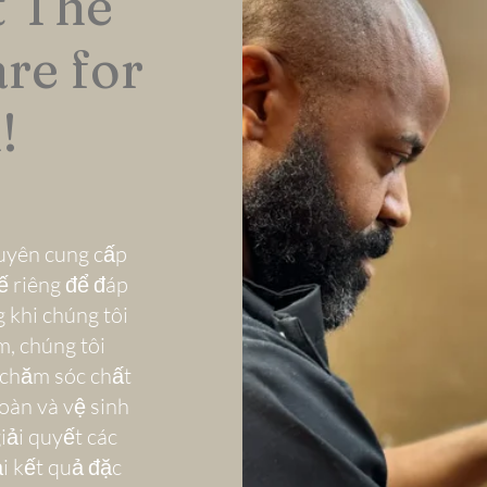
t The
re for
!
uyên cung cấp
ế riêng để đáp
 khi chúng tôi
m, chúng tôi
 chăm sóc chất
oàn và vệ sinh
iải quyết các
i kết quả đặc