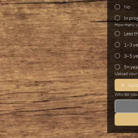
No
In pro
How many ye
Less t
1–3 ye
3–5 ye
5+ yea
Upload your 
Upl
Why do you 