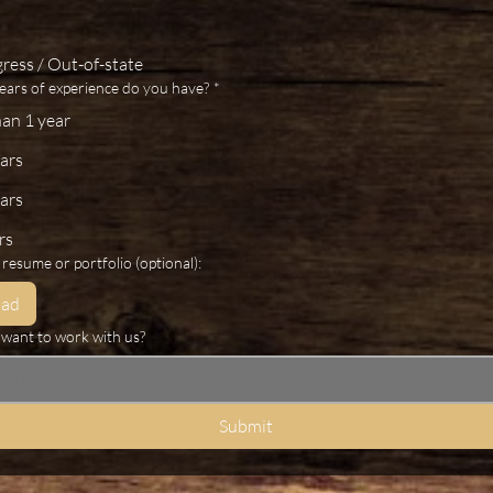
gress / Out-of-state
ars of experience do you have?
*
han 1 year
ars
ars
rs
resume or portfolio (optional):
oad
want to work with us?
Submit