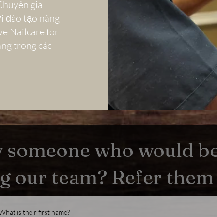
Chuyên gia
i đào tạo nâng
e Nailcare for
àng trong các
 someone who would be 
ng our team? Refer them
What is their first name?