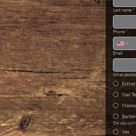
Last name
*
Phone
*
Email
What positio
Esthet
Nail T
Massag
Barbe
Do you curren
Yes