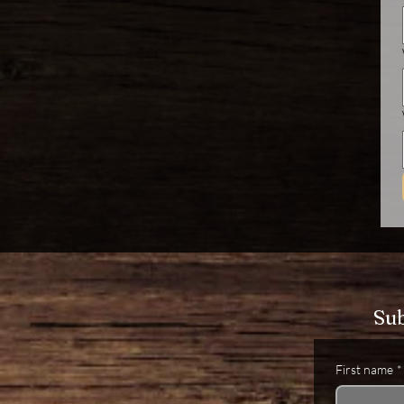
Sub
First name
*