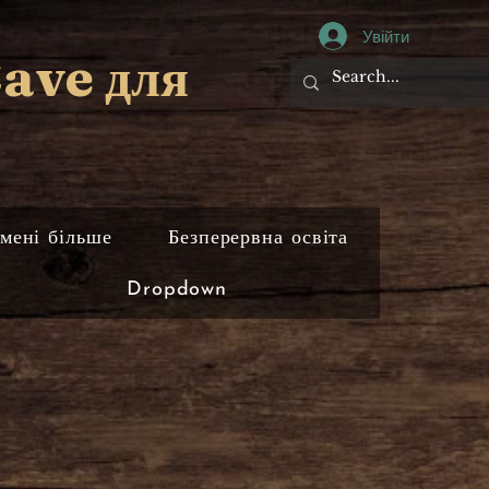
Увійти
Cave для
мені більше
Безперервна освіта
Dropdown