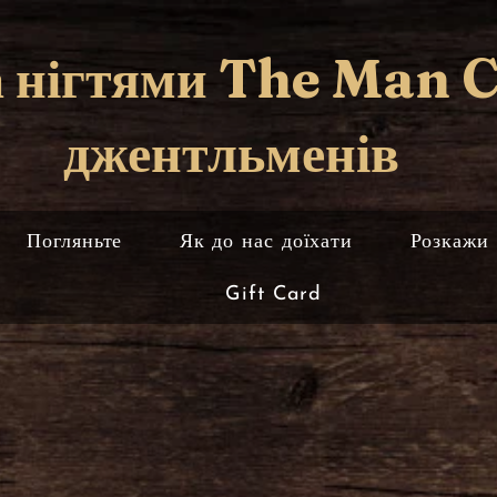
а нігтями The Man 
джентльменів
Погляньте
Як до нас доїхати
Розкажи 
Gift Card