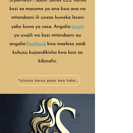
StyleMeUP! Salon Suites LLC hutoa
kozi za masomo ya ana kwa ana na
mtandaoni ili uweze kuweka leseni
yako kuwa ya sasa. Angalia
tovuti
ya usajili wa kozi mtandaoni au
angalia
Facebook
kwa maelezo zaidi
kuhusu kujiandikisha kwa kozi za
kibinafsi.
Tutumie barua pepe kwa habari zaidi