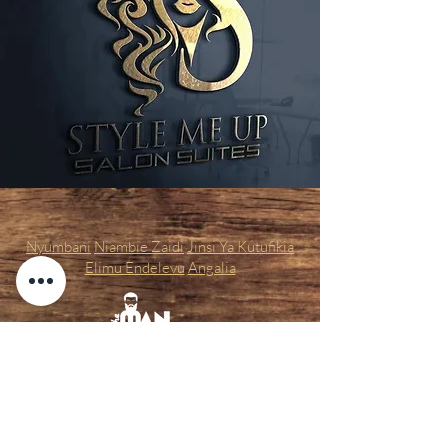
Nyumbani
Niambie Zaidi
Jinsi Ya Kutufikia
Elimu Endelevu
Angalia
The Man Cave Nailcare for Gentlemen
LLC
2099 South Pine Street ste I,