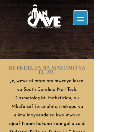
KUENDELEA NA MASOMO YA
ELIMU
Je, wewe ni mtaalam mwenye leseni
ya South Carolina Nail Tech,
Cosmetologist, Esthetician, au
Mkufunzi? Je, unahitaji mikopo ya
elimu inayoendelea kwa mwaka
ujao? Naam hakuna kuangalia zaidi