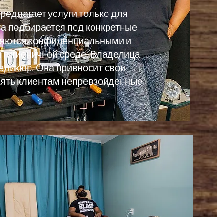
предлагает услуги только для
га подбирается под конкретные
вляются конфиденциальными и
 гигиеничной среде. Владелица
дикюр. Она привносит свои
влять клиентам непревзойденные