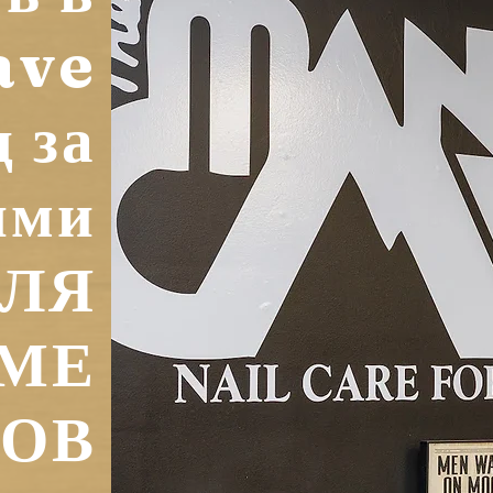
ave
д за
ями
ДЛЯ
МЕ
ОВ