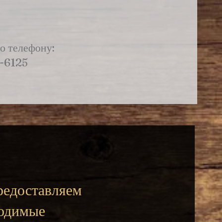
о телефону:
-6125
едоставляем
одимые