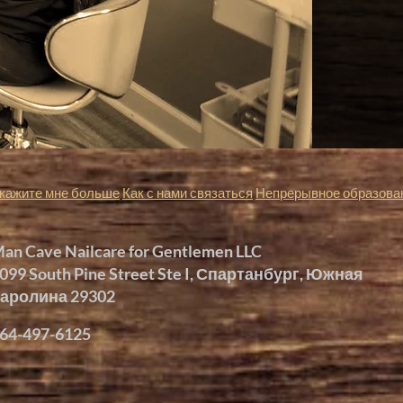
кажите мне больше
Как с нами связаться
Непрерывное образова
an Cave Nailcare for Gentlemen LLC
099 South Pine Street Ste I, Спартанбург, Южная
аролина 29302
64-497-6125