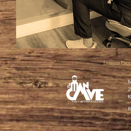
Главная
Расс
M
2
К
8