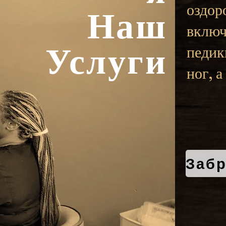
оздор
Наш
включ
Услуги
педик
ног, 