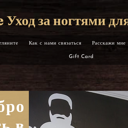
Уход за ногтями дл
гляните
Как с нами связаться
Расскажи мне
Gift Card
бро
ь в