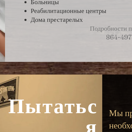
Больницы
Реабилитационные центры
Дома престарелых
Подробности п
864-497
Пытатьс
Мы пр
я
необх