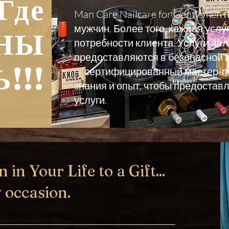
Где
Man Care Nailcare for Gentlemen 
мужчин. Более того, каждая услу
НЫ
потребности клиента. Услуги я
предоставляются в безопасной и
!!!
— сертифицированный мастер-пе
знания и опыт, чтобы предоста
услуги.
in Your Life to a Gift...
 occasion.