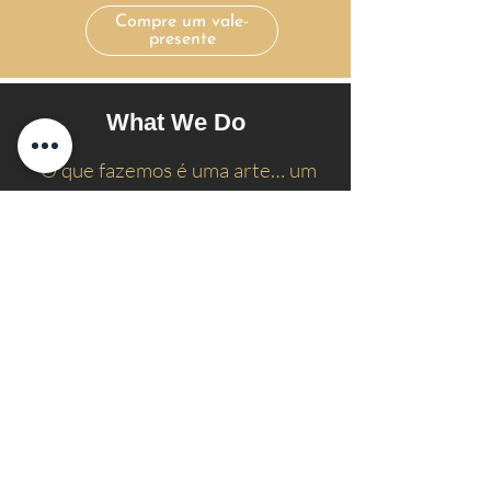
Compre um vale-
presente
What We Do
“O que fazemos é uma arte… um
presente de Deus para melhorar a
confiança de um homem em sua
aparência. É isso que amamos
fazer na The Man Cave Nailcare
for Gentlemen.”
- Shana