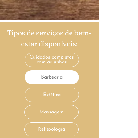
Tipos de serviços de bem-
estar disponíveis:
Cuidados completos
com as unhas
Barbearia
Estética
Massagem
Reflexologia