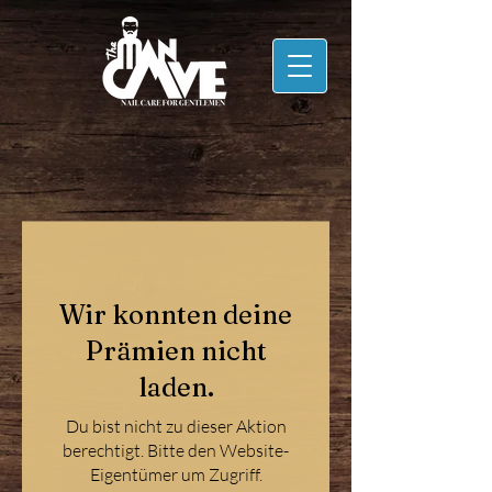
Wir konnten deine
Prämien nicht
laden.
Du bist nicht zu dieser Aktion
berechtigt. Bitte den Website-
Eigentümer um Zugriff.