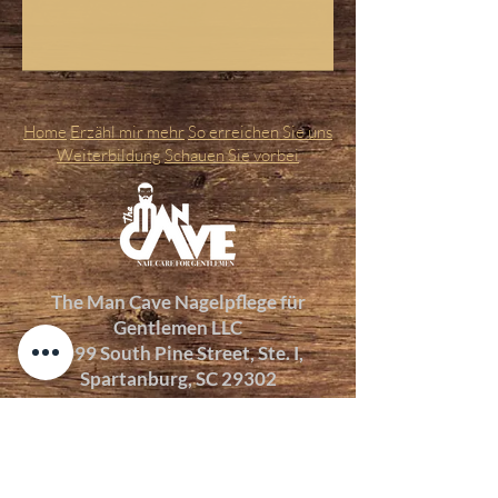
Home
Erzähl mir mehr
So erreichen Sie uns
Weiterbildung
Schauen Sie vorbei
The Man Cave Nagelpflege für
Gentlemen LLC
2099 South Pine Street, Ste. I,
Spartanburg, SC 29302
864-497-6125