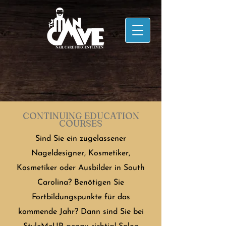
CONTINUING EDUCATION
COURSES
Sind Sie ein zugelassener
Nageldesigner, Kosmetiker,
Kosmetiker oder Ausbilder in South
Carolina? Benötigen Sie
Fortbildungspunkte für das
kommende Jahr? Dann sind Sie bei