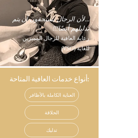
...لأن الرجال يستحقون أن
يتم
تدليلهم أيضًا!!!
رعاية العافية للرجال المميزين
للغاية (VSG)
أنواع خدمات العافية المتاحة:
العناية الكاملة بالأظافر
الحلاقة
تدليك