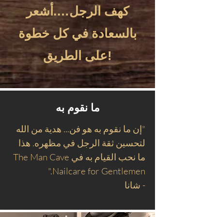
كهف الرجل….أشعر
بالسعادة في كل خطوة
على الطريق!
ما نقوم به
"إن ما نقوم به هو فن... هدية من الله
لتحسين ثقة الرجل في مظهره. هذا
ما نحب القيام به في The Man Cave
Nailcare for Gentlemen."
- شانا