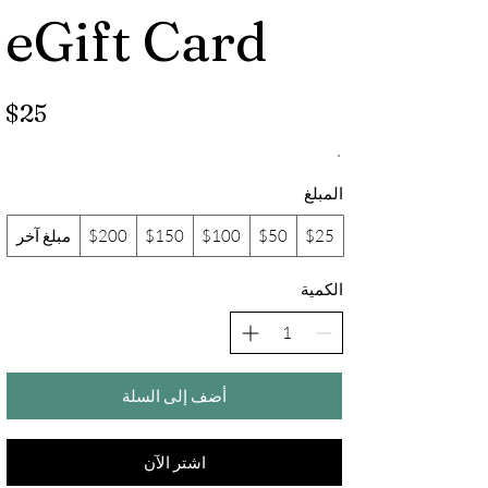
eGift Card
$25
المبلغ
$25
$50
$100
$150
$200
مبلغ آخر
الكمية
أضف إلى السلة
اشتر الآن