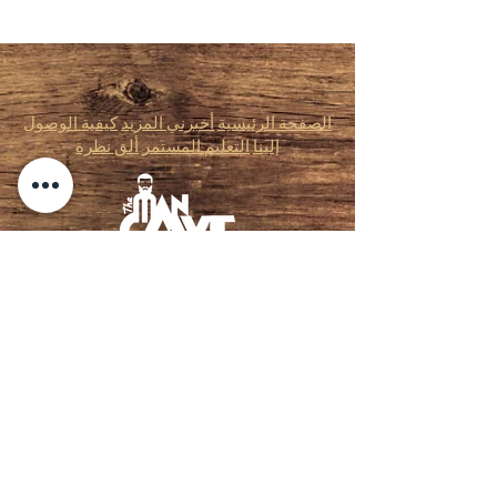
الصفحة الرئيسية
أخبرني المزيد
كيفية الوصول
إلينا
التعليم المستمر
ألق نظرة
ذا مان كيف للعناية بالأظافر للرجال ذ.م.م
2099 شارع ساوث باين، المكتب الأول،
سبارتانبورج، ساوث كارولينا 29302
864-497-6125