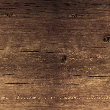
ome
Dimmi di più
Come raggiungerci
Formazione continua
Dai un'occhi