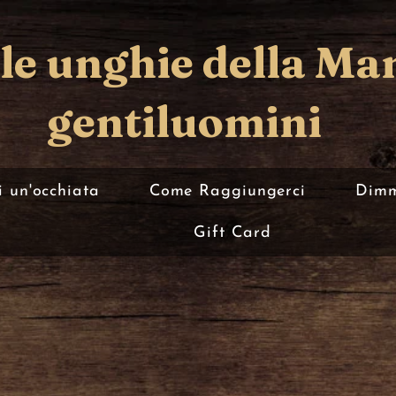
lle unghie della Ma
gentiluomini
 un'occhiata
Come Raggiungerci
Dimm
Gift Card