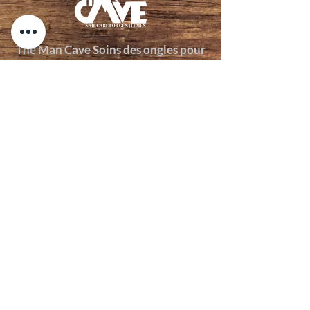
The Man Cave Soins des ongles pour
hommes LLC
2099 South Pine Street, rue I,
Spartanburg, SC 29302
864-497-6125
© 2021 The Man Cave Soins des ongles pour
hommes
Mister
's Spa
pour hommes
SM
2022
politique de confidentialité