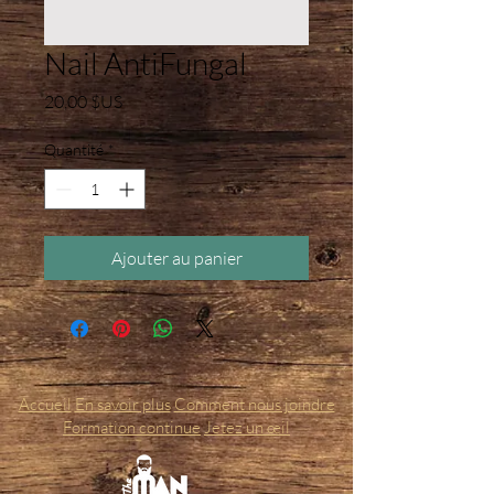
Nail AntiFungal
Prix
20,00 $US
Quantité
*
Ajouter au panier
Accueil
En savoir plus
Comment nous joindre
Formation continue
Jetez un œil