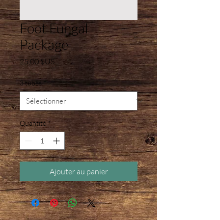
Foot Fungal
Package
Prix
25,00 $US
3 tubes
*
Quantité
*
Ajouter au panier