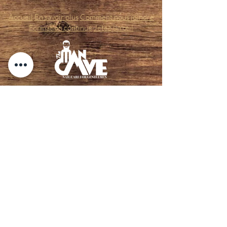
Accueil
En savoir plus
Comment nous joindre
Formation continue
Jetez un œil
The Man Cave Soins des ongles pour
hommes LLC
2099 South Pine Street, rue I,
Spartanburg, SC 29302
864-497-6125
© 2021 The Man Cave Soins des ongles pour