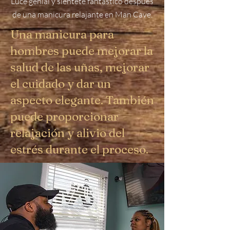
Luce genial y siéntete fantástico después
de una manicura relajante en Man Cave.
Una manicura para
hombres puede mejorar la
salud de las uñas, mejorar
el cuidado y dar un
aspecto elegante. También
puede proporcionar
relajación y alivio del
estrés durante el proceso.