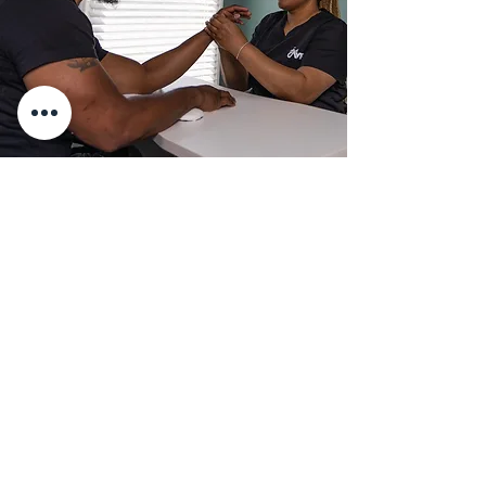
Join us and receive $5 off
your next service of $65 or
more!
¡Bienvenido a Man Cave! ¡Hazte
miembro y recibe ofertas exclusivas en
nuestros servicios!
Únase a nuestro sitio