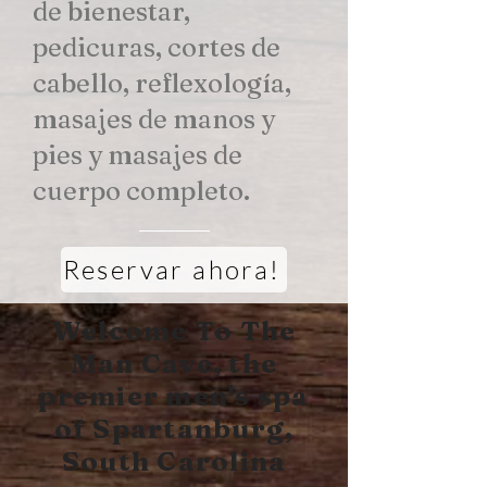
de bienestar,
pedicuras, cortes de
cabello, reflexología,
masajes de manos y
pies y masajes de
cuerpo completo.
Reservar ahora!
Welcome To The
Man Cave, the
premier men's spa
of
Spartanburg,
South Carolina